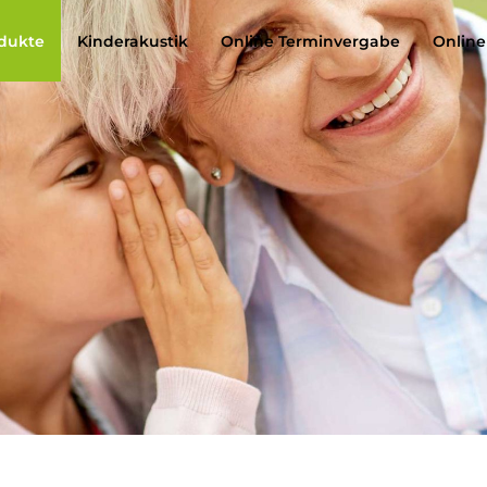
dukte
Kinderakustik
Online Terminvergabe
Online